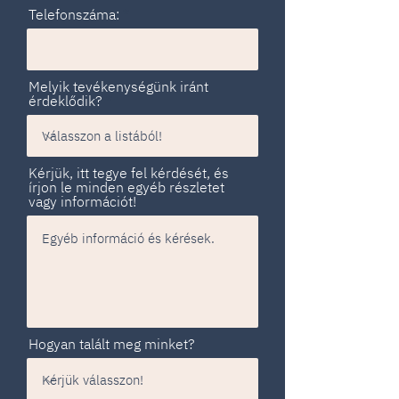
Telefonszáma:
Melyik tevékenységünk iránt
érdeklődik?
Kérjük, itt tegye fel kérdését, és
írjon le minden egyéb részletet
vagy információt!
Hogyan talált meg minket?