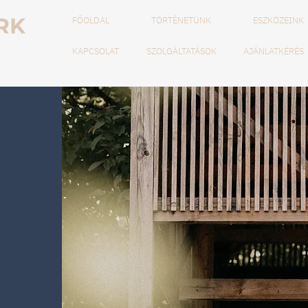
FŐOLDAL
TÖRTÉNETÜNK
ESZKÖZEINK
KAPCSOLAT
SZOLGÁLTATÁSOK
AJÁNLATKÉRÉS