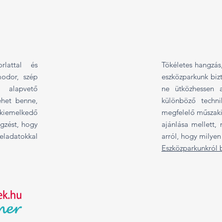
rlattal és
Tökéletes hangzás,
modor, szép
eszközparkunk bizt
 alapvető
ne ütközhessen a
ehet benne,
különböző techn
kiemelkedő
megfelelő műszaki
gzést, hogy
ajánlása mellett, 
eladatokkal
arról, hogy milyen
Eszközparkunkról