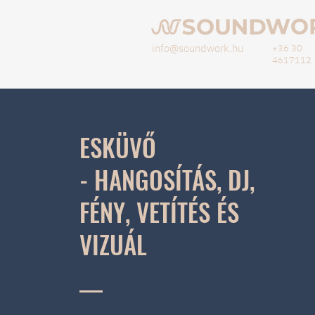
info@soundwork.hu
+36 30
4617112
ESKÜVŐ
- HANGOSÍTÁS, DJ,
FÉNY, VETÍTÉS ÉS
VIZUÁL