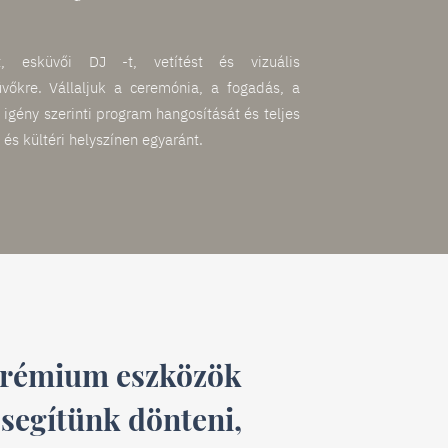
át, esküvői DJ -t, vetítést és vizuális
üvőkre. Vállaljuk a ceremónia, a fogadás, a
 igény szerinti program hangosítását és teljes
i és kültéri helyszínen egyaránt.
rémium eszközök
 segítünk dönteni,