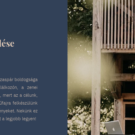
lése
házaspár boldogsága
lálkozón, a zenei
, mert az a célunk,
űfajra felkészülünk
ényeket. Nekünk ez
t a legjobb legyen!