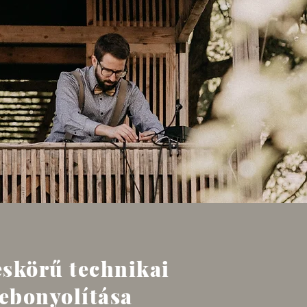
eskörű technikai
lebonyolítása