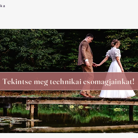
ika
Tekintse meg technikai csomagjainkat!