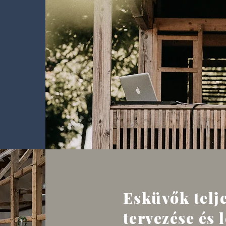
Esküvők telj
tervezése és 