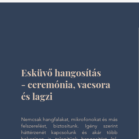
Esküvő hangosítás
- ceremónia, vacsora
és lagzi
Nemcsak hangfalakat, mikrofonokat és más
felszerelést, biztosítunk. Igény szerint
háttérzenét kapcsolunk és akár több
helyszínen is telepítünk hangosítást (pl.