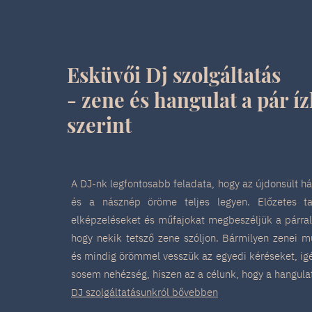
Esküvői Dj szolgáltatás
- zene és hangulat a pár íz
szerint
A DJ-nk legfontosabb feladata, hogy az újdonsült 
és a násznép öröme teljes legyen. Előzetes ta
elképzeléseket és műfajokat megbeszéljük a párral
hogy nekik tetsző zene szóljon. Bármilyen zenei m
és mindig örömmel vesszük az egyedi kéréseket, ig
sosem nehézség, hiszen az a célunk, hogy a hangula
DJ szolgáltatásunkról bővebben