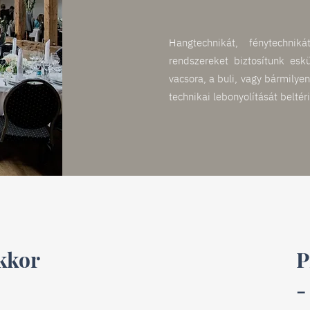
Hangtechnikát, fénytechnik
rendszereket biztosítunk esk
vacsora, a buli, vagy bármilyen
technikai lebonyolítását beltér
akkor
P
-