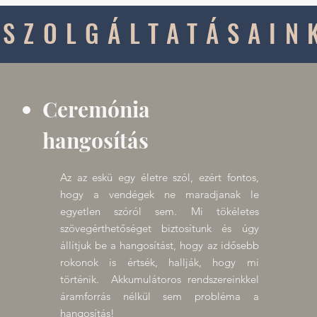
SZOLGÁLTATÁSAIN
Ceremónia
hangosítás
Az az eskü egy életre szól, ezért fontos,
hogy a vendégek ne maradjanak le
egyetlen szóról sem. Mi tökéletes
szövegérthetőséget biztosítunk és úgy
állítjuk be a hangosítást, hogy az idősebb
rokonok is értsék, hallják, hogy mi
történik. Akkumulátoros rendszereinkkel
áramforrás nélkül sem probléma a
hangosítás!