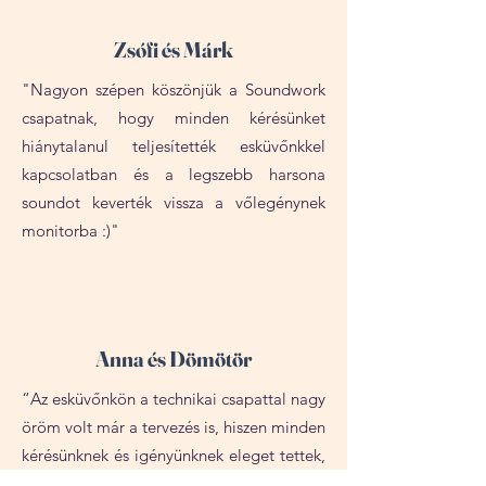
Zsófi és Márk
"Nagyon szépen köszönjük a Soundwork
csapatnak, hogy minden kérésünket
hiánytalanul teljesítették esküvőnkkel
kapcsolatban és a legszebb harsona
soundot keverték vissza a vőlegénynek
monitorba :)"
Anna és Dömötör
“Az esküvőnkön a technikai csapattal nagy
öröm volt már a tervezés is, hiszen minden
kérésünknek és igényünknek eleget tettek,
tanácsokkal segítettek minket. Az élő