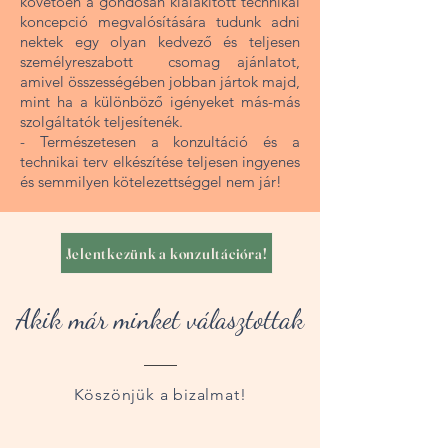
követően a gondosan kialakított technikai
koncepció megvalósítására tudunk adni
nektek egy olyan kedvező és teljesen
személyreszabott csomag ajánlatot,
amivel összességében jobban jártok majd,
mint ha a különböző igényeket más-más
szolgáltatók teljesítenék.
- Természetesen a konzultáció és a
technikai terv elkészítése teljesen ingyenes
és semmilyen kötelezettséggel nem jár!
Jelentkezünk a konzultációra!
Akik már minket választottak
Köszönjük a bizalmat!